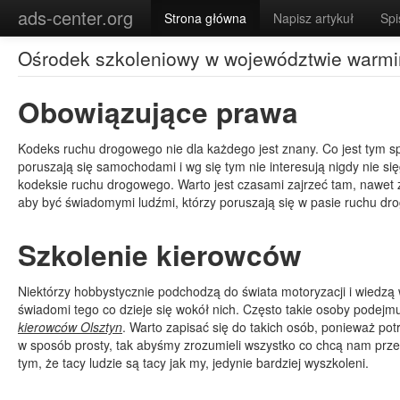
\
ads-center.org
Strona główna
Napisz artykuł
Spi
Ośrodek szkoleniowy w województwie warmi
Obowiązujące prawa
Kodeks ruchu drogowego nie dla każdego jest znany. Co jest tym
poruszają się samochodami i wg się tym nie interesują nigdy nie si
kodeksie ruchu drogowego. Warto jest czasami zajrzeć tam, nawet z
aby być świadomymi ludźmi, którzy poruszają się w pasie ruchu dr
Szkolenie kierowców
Niektórzy hobbystycznie podchodzą do świata motoryzacji i wiedzą w
świadomi tego co dzieje się wokół nich. Często takie osoby podejm
kierowców Olsztyn
. Warto zapisać się do takich osób, ponieważ pot
w sposób prosty, tak abyśmy zrozumieli wszystko co chcą nam prz
tym, że tacy ludzie są tacy jak my, jedynie bardziej wyszkoleni.