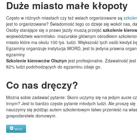
Duże miasto małe kłopoty
Często w różnych miastach czy też wsiach organizowane są
szkole
jest to organizowane? Świadomość tego co dzieje się wokół nas, d
Osoby starające się o prawo jazdy muszą przejść
szkolenie kiero
województwie warmińsko- mazurskie głównym ośrodkiem szkoleniowy
miasto które ma okolu 100 tys. ludzi. Większość tych osób kiedyś bę
Egzaminy organizuje instytucja WORD, jest to jedyna prawna organ
egzaminy.
Szkolenie kierowców Olsztyn
jest profesjonalne. Zdawalność jes
82% ludzi podchodzących do egzaminu zdaje go.
Co nas dręczy?
Można sobie zadawać pytanie: Skoro uczymy się na jedym aucie czy 
innym? Jest to bardzo częste pytanie młodych ludzi. Ale proszę się 
nauczymy się jeżdżąc autem szkoleniowym łatwo przenieść na własn
gospodarstwie domowym.
wróć