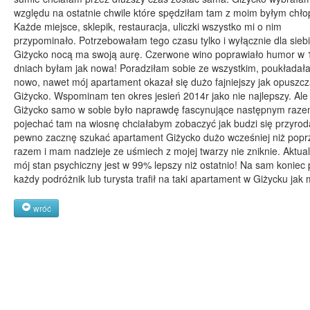
względu na ostatnie chwile które spędziłam tam z moim byłym chł
Każde miejsce, sklepik, restauracja, uliczki wszystko mi o nim
przypominało. Potrzebowałam tego czasu tylko i wyłącznie dla siebi
Giżycko nocą ma swoją aurę. Czerwone wino poprawiało humor w
dniach byłam jak nowa! Poradziłam sobie ze wszystkim, poukładał
nowo, nawet mój apartament okazał się dużo fajniejszy jak opuszc
Giżycko. Wspominam ten okres jesień 2014r jako nie najlepszy. Ale
Giżycko samo w sobie było naprawdę fascynujące następnym raze
pojechać tam na wiosnę chciałabym zobaczyć jak budzi się przyrod
pewno zacznę szukać apartament Giżycko dużo wcześniej niż pop
razem i mam nadzieje ze uśmiech z mojej twarzy nie zniknie. Aktual
mój stan psychiczny jest w 99% lepszy niż ostatnio! Na sam koniec 
każdy podróżnik lub turysta trafił na taki apartament w Giżycku jak 
wróć