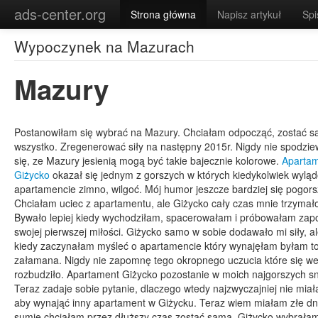
\
ads-center.org
Strona główna
Napisz artykuł
Spi
Wypoczynek na Mazurach
Mazury
Postanowiłam się wybrać na Mazury. Chciałam odpocząć, zostać 
wszystko. Zregenerować siły na następny 2015r. Nigdy nie spodzi
się, ze Mazury jesienią mogą być takie bajecznie kolorowe.
Aparta
Giżycko
okazał się jednym z gorszych w których kiedykolwiek wyl
apartamencie zimno, wilgoć. Mój humor jeszcze bardziej się pogors
Chciałam uciec z apartamentu, ale Giżycko cały czas mnie trzymał
Bywało lepiej kiedy wychodziłam, spacerowałam i próbowałam zap
swojej pierwszej miłości. Giżycko samo w sobie dodawało mi siły, a
kiedy zaczynałam myśleć o apartamencie który wynajęłam byłam to
załamana. Nigdy nie zapomnę tego okropnego uczucia które się w
rozbudziło. Apartament Giżycko pozostanie w moich najgorszych s
Teraz zadaje sobie pytanie, dlaczego wtedy najzwyczajniej nie miał
aby wynająć inny apartament w Giżycku. Teraz wiem miałam złe dni
sumie chciałam przez dłuższy czas zostać sama. Giżycko wybrała