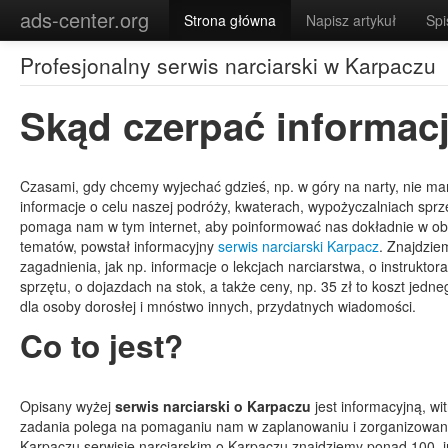
\
ads-center.org
Strona główna
Napisz artykuł
Spi
Profesjonalny serwis narciarski w Karpaczu
Skąd czerpać informac
Czasami, gdy chcemy wyjechać gdzieś, np. w góry na narty, nie m
informacje o celu naszej podróży, kwaterach, wypożyczalniach sprz
pomaga nam w tym internet, aby poinformować nas dokładnie w ob
tematów, powstał informacyjny
serwis narciarski Karpacz
. Znajdzie
zagadnienia, jak np. informacje o lekcjach narciarstwa, o instrukto
sprzętu, o dojazdach na stok, a także ceny, np. 35 zł to koszt jedn
dla osoby dorosłej i mnóstwo innych, przydatnych wiadomości.
Co to jest?
Opisany wyżej
serwis narciarski o Karpaczu
jest informacyjną, wit
zadania polega na pomaganiu nam w zaplanowaniu i zorganizowa
Karpaczu serwisie narciarskim o Karpaczu znajdziemy ponad 100, i