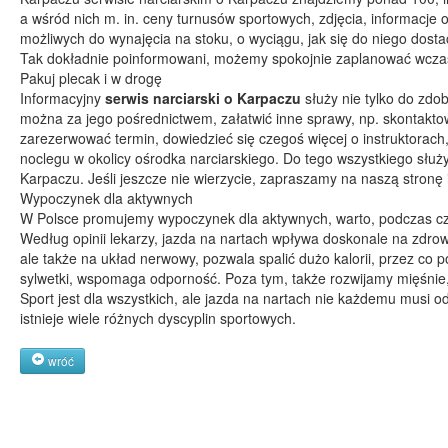
a wśród nich m. in. ceny turnusów sportowych, zdjęcia, informacje 
możliwych do wynajęcia na stoku, o wyciągu, jak się do niego dostać
Tak dokładnie poinformowani, możemy spokojnie zaplanować wczas
Pakuj plecak i w drogę
Informacyjny
serwis narciarski o Karpaczu
służy nie tylko do zdo
można za jego pośrednictwem, załatwić inne sprawy, np. skontakto
zarezerwować termin, dowiedzieć się czegoś więcej o instruktorach
noclegu w okolicy ośrodka narciarskiego. Do tego wszystkiego służ
Karpaczu. Jeśli jeszcze nie wierzycie, zapraszamy na naszą stronę 
Wypoczynek dla aktywnych
W Polsce promujemy wypoczynek dla aktywnych, warto, podczas cz
Według opinii lekarzy, jazda na nartach wpływa doskonale na zdrow
ale także na układ nerwowy, pozwala spalić dużo kalorii, przez co
sylwetki, wspomaga odporność. Poza tym, także rozwijamy mięśnie,
Sport jest dla wszystkich, ale jazda na nartach nie każdemu musi 
istnieje wiele różnych dyscyplin sportowych.
wróć